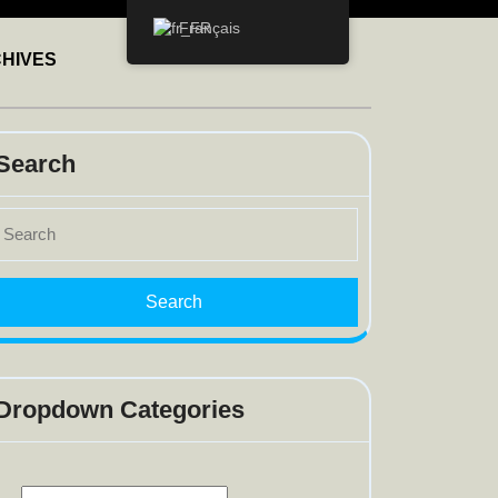
Français
HIVES
Search
earch
or:
Dropdown Categories