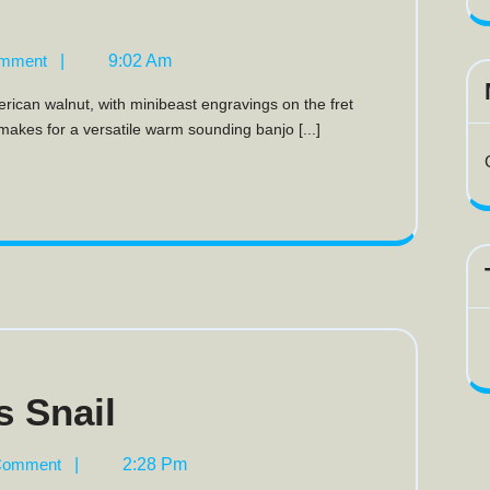
njo
mment
|
9:02 Am
akes for a versatile warm sounding banjo [...]
Vintage
s Snail
Bluegrass
Snail
Comment
|
2:28 Pm