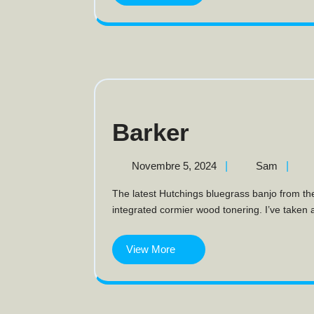
More
Barker
Barker
Novembre
Barker
Novembre 5, 2024
|
Sam
|
5,
The latest Hutchings bluegrass banjo from the workshop is built from solid European walnut with an
2024
integrated cormier wood tonering. I’ve taken a 
View More
View
More