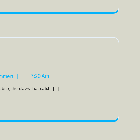
cky
y
mment
|
7:20 Am
ite, the claws that catch. [...]