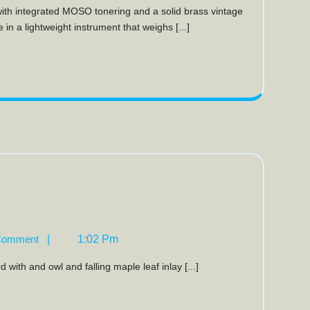
e in a lightweight instrument that weighs [...]
ass
Comment
|
1:02 Pm
with and owl and falling maple leaf inlay [...]