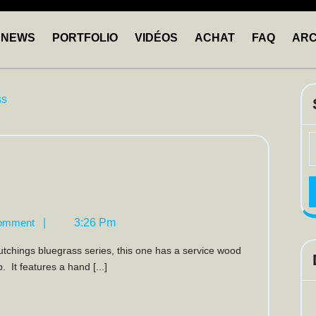
NEWS
PORTFOLIO
VIDÉOS
ACHAT
FAQ
ARC
ss
S
F
uegrass
anjo
omment
|
3:26 Pm
 It features a hand [...]