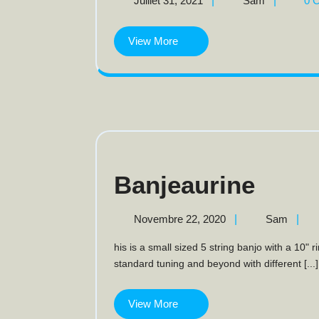
Juillet 31, 2021
|
Sam
|
0 
31,
Bluegrass
2021
View More
View
More
Banjeaurine
Banjeaurine
Novembre
Banje
Novembre 22, 2020
|
Sam
|
22,
his is a small sized 5 string banjo with a 10" rim and a C-scale neck. It can be tuned from B to D
2020
standard tuning and beyond with different [...]
View More
View