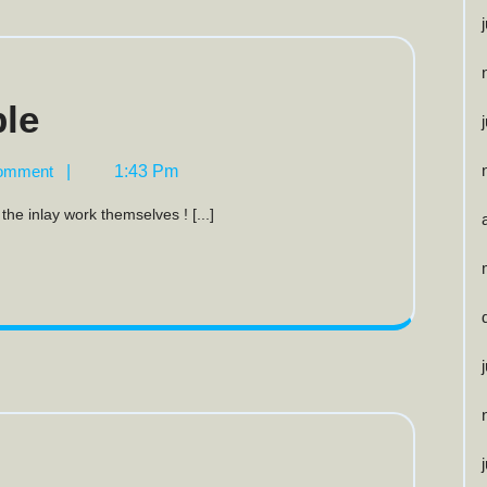
Custom
le
Convertible
omment
|
1:43 Pm
e
 the inlay work themselves ! [...]
odland