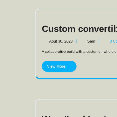
Custom convertib
Août
Custom
Août 30, 2023
|
Sam
|
0 C
30,
Convertibl
A collaborative build with a customer, who did
2023
View More
View
More
Wo