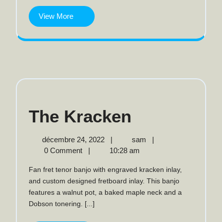
View
View More
More
The
The Kracken
Kracken
décembre
The
décembre 24, 2022
|
sam
|
24,
Kracken
0 Comment
|
10:28 am
2022
Fan fret tenor banjo with engraved kracken inlay,
and custom designed fretboard inlay. This banjo
features a walnut pot, a baked maple neck and a
Dobson tonering. [...]