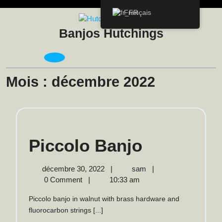
Skip
Français
to
content
Banjos Hutchings
Open
Menu
Mois :
décembre 2022
Piccolo
Piccolo Banjo
Banjo
décembre
Piccolo
décembre 30, 2022
|
sam
|
30,
Banjo
0 Comment
|
10:33 am
2022
Piccolo banjo in walnut with brass hardware and
fluorocarbon strings [...]