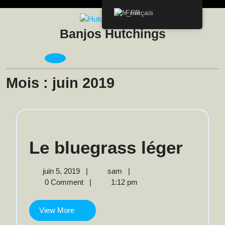
Skip
Français
to
content
Banjos Hutchings
Open
Menu
Mois :
juin 2019
Le
Le bluegrass léger
blue
juin
Le
juin 5, 2019
|
sam
|
5,
bluegrass
0 Comment
|
1:12 pm
léger
2019
léger
View
View More
More