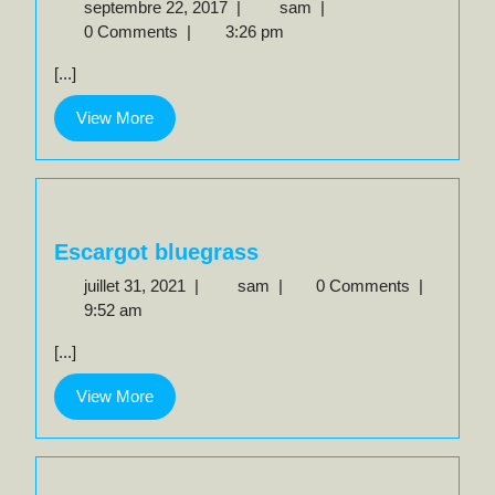
septembre
6
septembre 22, 2017
|
sam
|
22,
string
0 Comments
|
3:26 pm
2017
Bluegrass
[...]
!
View
View More
More
Escargot bluegrass
juillet
Escargot
juillet 31, 2021
|
sam
|
0 Comments
|
31,
bluegrass
9:52 am
2021
[...]
View
View More
More