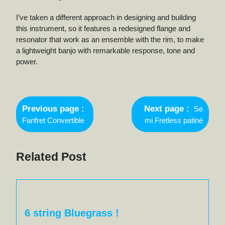
I’ve taken a different approach in designing and building
this instrument, so it features a redesigned flange and
resonator that work as an ensemble with the rim, to make
a lightweight banjo with remarkable response, tone and
power.
Navigation
Newer
de
Previous page
Next page
Se
Posts
Older
Fanfret Convertible
mi Fretless patiné
l’article
Posts
Related Post
6 string Bluegrass !