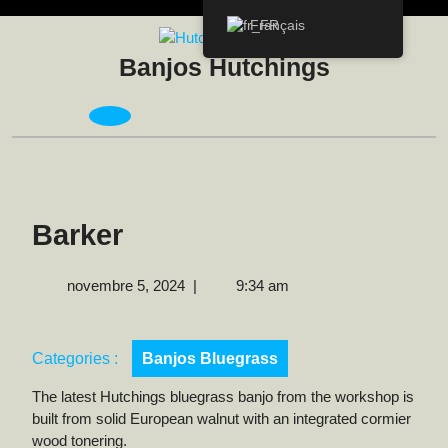
Skip
Français
to
content
Banjos Hutchings
Open
Menu
Barker
novembre
novembre 5, 2024
|
9:34 am
5,
2024
Categories :
Banjos Bluegrass
The latest Hutchings bluegrass banjo from the workshop is
built from solid European walnut with an integrated cormier
wood tonering.