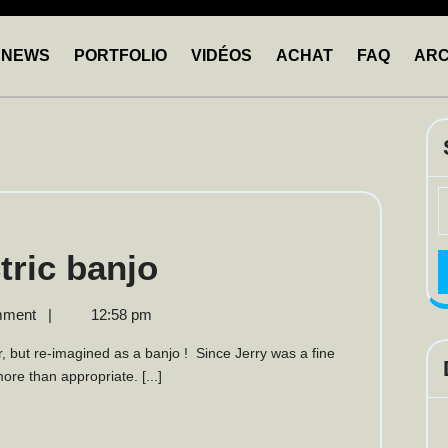
NEWS
PORTFOLIO
VIDÉOS
ACHAT
FAQ
ARC
S
fo
The
tric banjo
Alligator
mment
|
12:58 pm
electric
ore than appropriate. [...]
banjo