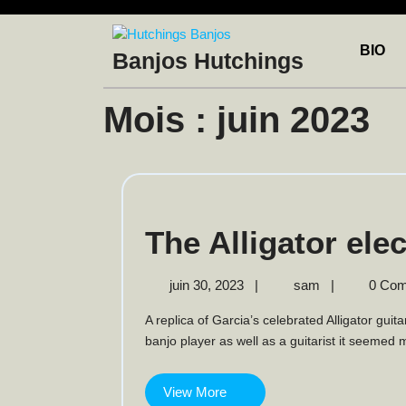
Skip
to
content
BIO
Banjos Hutchings
Mois :
juin 2023
The Alligator elec
juin
The
juin 30, 2023
|
sam
|
0 Co
30,
Alligator
A replica of Garcia’s celebrated Alligator guitar, but re-imagined as a banjo ! Since Jerry was a fine
2023
electric
banjo player as well as a guitarist it seemed m
banjo
View
View More