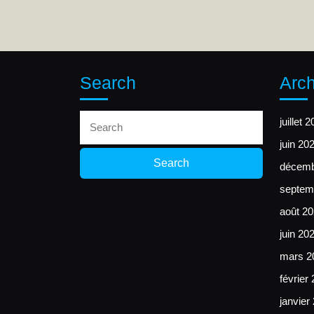
Search
Arch
Search
juillet 
for:
juin 20
décemb
septem
août 2
juin 20
mars 2
février
janvier