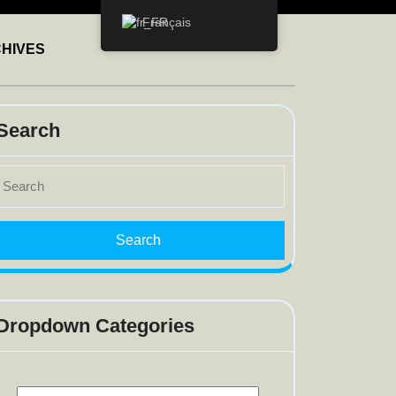
Français
HIVES
Search
earch
r:
Dropdown Categories