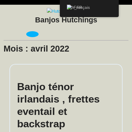
Skip
Français
to
content
Banjos Hutchings
Open
Menu
Mois :
avril 2022
Banjo ténor
irlandais , frettes
eventail et
Banjo
backstrap