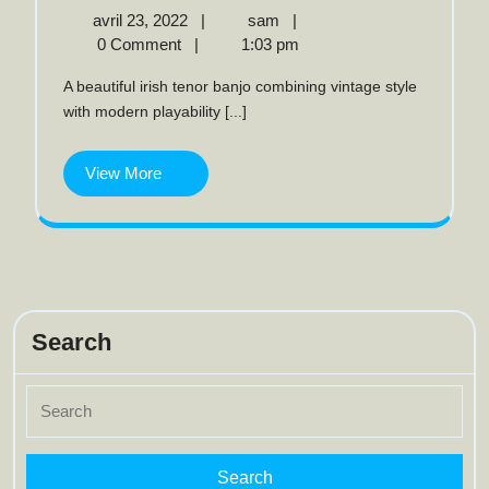
ténor
avril
Banjo
avril 23, 2022
|
sam
|
23,
ténor
0 Comment
|
1:03 pm
irlandais
2022
irlandais
A beautiful irish tenor banjo combining vintage style
,
,
with modern playability [...]
frettes
frettes
eventail
et
View
View More
eventail
backstrap
More
et
backstrap
Search
Search
for: