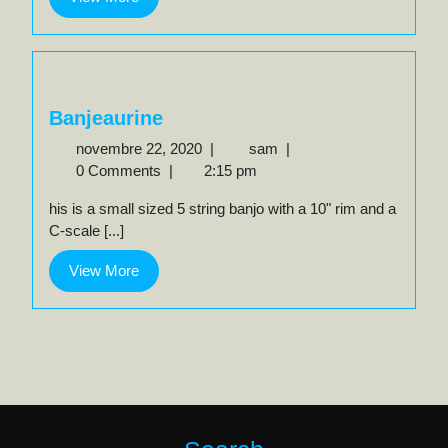
More
Banjeaurine
novembre
Banjeaurine
novembre 22, 2020
|
sam
|
22,
0 Comments
|
2:15 pm
2020
his is a small sized 5 string banjo with a 10" rim and a
C-scale [...]
View
View More
More