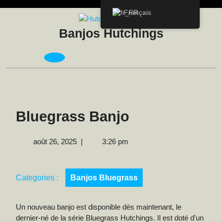
Skip
Français
to
content
Banjos Hutchings
Open
Menu
Bluegrass Banjo
août
août 26, 2025
|
3:26 pm
26,
2025
Categories :
Banjos Bluegrass
Un nouveau banjo est disponible dès maintenant, le
dernier-né de la série Bluegrass Hutchings. Il est doté d'un