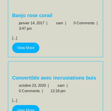
Banjo rose corail
janvier
Banjo
janvier 14, 2017
|
sam
|
0 Comments
|
14,
rose
3:47 pm
2017
corail
[...]
View
View More
More
Convertible avec incrustations buis
octobre
Convertible
octobre 23, 2020
|
sam
|
23,
avec
0 Comments
|
12:18 pm
2020
incrustations
[...]
buis
View
View More