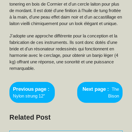
tonering en bois de Cormier et d'un cercle laiton pour plus
de mordant. Il est doté d'une finition à l'huile de tung frottée
à la main, d'une peau effet daim noir et d'un accastillage en
laiton vieilli chimiquement pour un look élégant et unique.
J'adopte une approche différente pour la conception et la
fabrication de ces instruments. Ils sont donc dotés d'une
bride et d'un résonateur redessinés qui fonctionnent en
harmonie avec le cerclage, pour obtenir un banjo léger (4
kg) offrant une réponse, une sonorité et une puissance
remarquable.
Navigation
Newer
de
Previous page
Next page
The
Posts
Older
Nylon strung 12″
Bison
l’article
Posts
Related Post