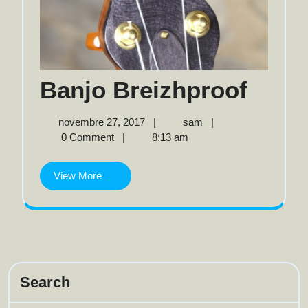
Banj
Banjo Breizhproof
Brei
novembre
Banjo
novembre 27, 2017
|
sam
|
27,
Breizhproof
0 Comment
|
8:13 am
2017
View
View More
More
Search