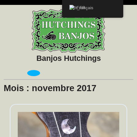
Skip
Français
to
content
Banjos Hutchings
Open
Menu
Mois :
novembre 2017