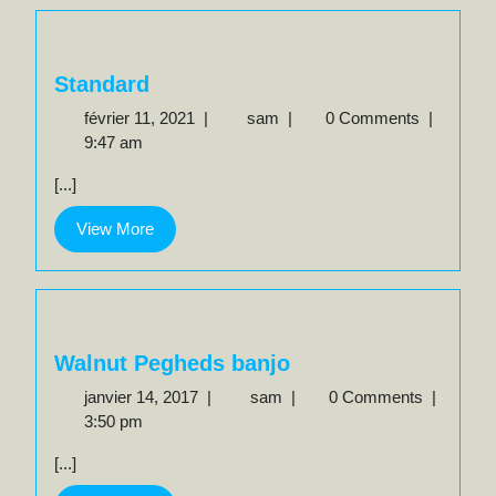
Standard
février
Standard
février 11, 2021
|
sam
|
0 Comments
|
11,
9:47 am
2021
[...]
View
View More
More
Walnut Pegheds banjo
janvier
Walnut
janvier 14, 2017
|
sam
|
0 Comments
|
14,
Pegheds
3:50 pm
2017
banjo
[...]