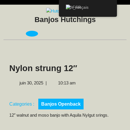
Skip
Français
to
content
Banjos Hutchings
Open
Menu
Nylon strung 12″
juin
juin 30, 2025
|
10:13 am
30,
2025
Categories :
Banjos Openback
12″ walnut and moso banjo with Aquila Nylgut srings.