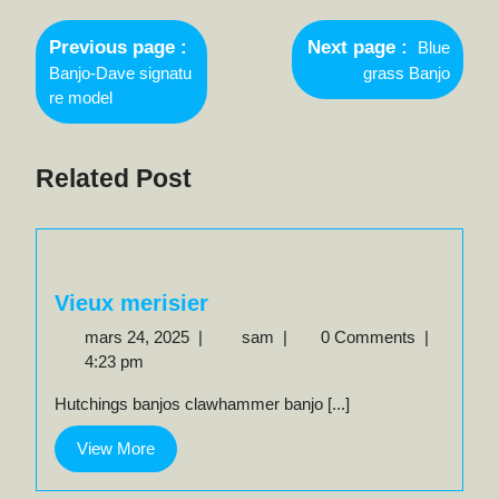
Navigation
Newer
de
Previous page
Next page
Blue
Posts
Older
Banjo-Dave signatu
grass Banjo
l’article
Posts
re model
Related Post
Vieux merisier
mars
Vieux
mars 24, 2025
|
sam
|
0 Comments
|
24,
merisier
4:23 pm
2025
Hutchings banjos clawhammer banjo [...]
View
View More
More