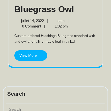
Bluegras
Bluegrass Owl
Owl
juillet
Bluegrass
juillet 14, 2022
|
sam
|
14,
Owl
0 Comment
|
1:02 pm
2022
Custom ordered Hutchings Bluegrass standard with
and owl and falling maple leaf inlay [...]
View
View More
More
Search
Search