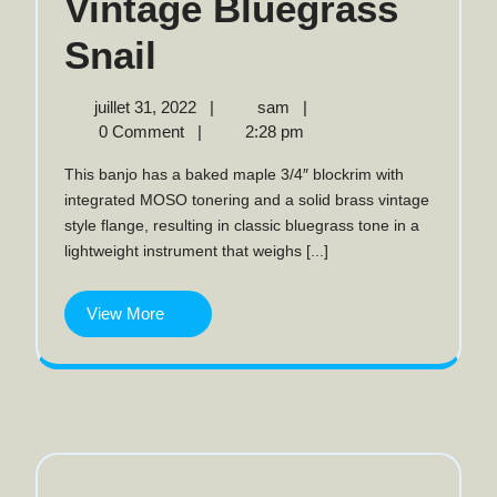
Vintage Bluegrass
Vintage
Snail
Bluegrass
juillet
Vintage
juillet 31, 2022
|
sam
|
31,
Bluegrass
0 Comment
|
2:28 pm
Snail
2022
Snail
This banjo has a baked maple 3/4″ blockrim with
integrated MOSO tonering and a solid brass vintage
style flange, resulting in classic bluegrass tone in a
lightweight instrument that weighs [...]
View
View More
More