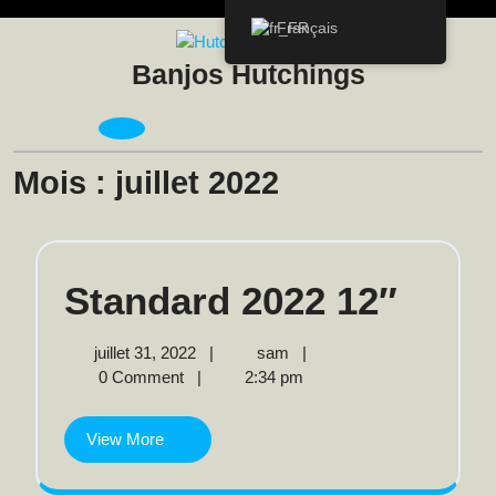
Skip
Français
to
content
Banjos Hutchings
Open
Menu
Mois :
juillet 2022
Stan
Standard 2022 12″
2022
juillet
Standard
juillet 31, 2022
|
sam
|
31,
2022
0 Comment
|
2:34 pm
12″
2022
12″
View
View More
More