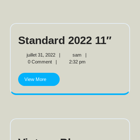
Stan
Standard 2022 11″
2022
juillet
Standard
juillet 31, 2022
|
sam
|
31,
2022
0 Comment
|
2:32 pm
11″
2022
11″
View
View More
More