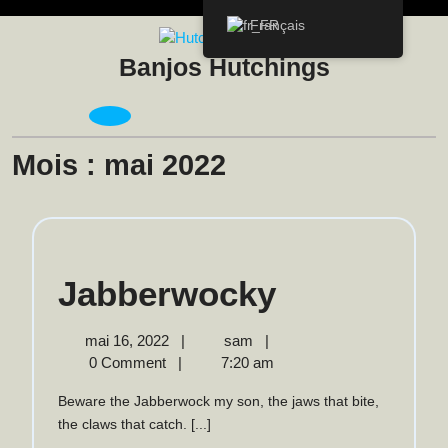
Skip
Français
to
content
Banjos Hutchings
Open
Menu
Mois :
mai 2022
Jabberwo
Jabberwocky
mai
Jabberwocky
mai 16, 2022
|
sam
|
16,
0 Comment
|
7:20 am
2022
Beware the Jabberwock my son, the jaws that bite,
the claws that catch. [...]