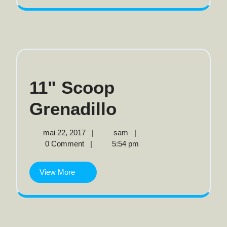
11" Scoop
11"
Grenadillo
Scoop
mai
11"
mai 22, 2017
|
sam
|
22,
Scoop
0 Comment
|
5:54 pm
Grenadillo
2017
Grenadillo
View
View More
More