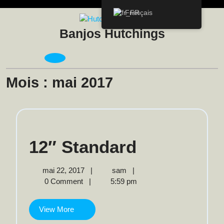
Skip
Français
to
content
Banjos Hutchings
Open
Menu
Mois :
mai 2017
12″
12″ Standard
Standard
mai
12″
mai 22, 2017
|
sam
|
22,
Standard
0 Comment
|
5:59 pm
2017
View
View More
More