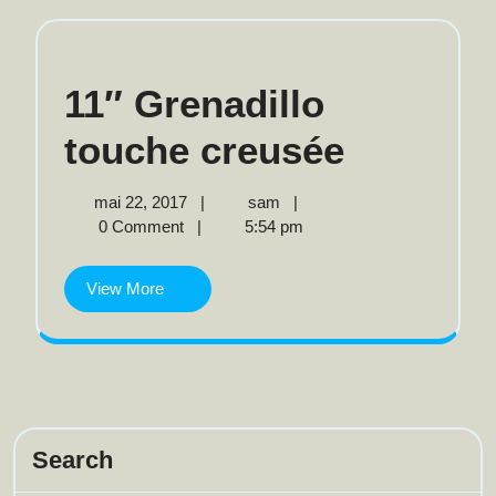
11″ Grenadillo
11″
touche creusée
Grenadil
mai
11″
mai 22, 2017
|
sam
|
22,
Grenadillo
0 Comment
|
5:54 pm
touche
2017
touche
creusée
creusée
View
View More
More
Search