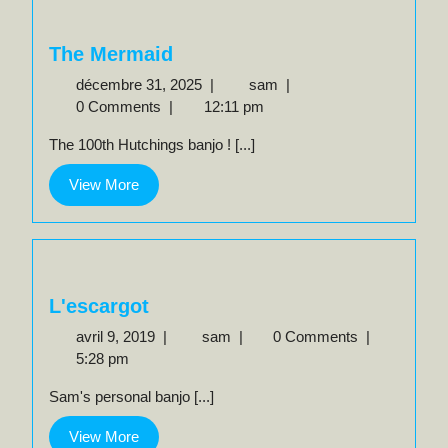
The Mermaid
décembre
The
décembre 31, 2025
|
sam
|
31,
Mermaid
0 Comments
|
12:11 pm
2025
The 100th Hutchings banjo ! [...]
View
View More
More
L'escargot
avril
L'escargot
avril 9, 2019
|
sam
|
0 Comments
|
9,
5:28 pm
2019
Sam's personal banjo [...]
View
View More