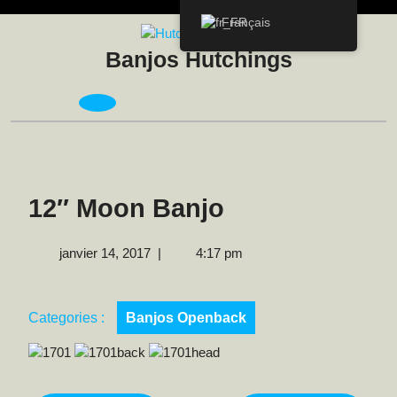
Skip
Français
to
content
Banjos Hutchings
Open
Menu
12″ Moon Banjo
janvier
janvier 14, 2017
|
4:17 pm
14,
2017
Categories :
Banjos Openback
Navigation