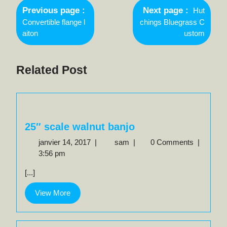
Newer
de
Previous page
Next page
Hut
Posts
Older
Convertible flange l
chings Bluegrass C
l’article
Posts
aiton
ustom
Related Post
25″ scale walnut banjo
janvier
25″
janvier 14, 2017
|
sam
|
0 Comments
|
14,
scale
3:56 pm
2017
walnut
[...]
banjo
View
View More
More