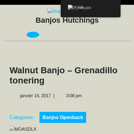
Skip
Français
to
content
Banjos Hutchings
Open
Menu
Walnut Banjo – Grenadillo
tonering
janvier
janvier 14, 2017
|
3:08 pm
14,
2017
Categories :
Banjos Openback