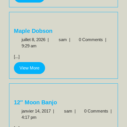
More
Maple Dobson
juillet
Maple
juillet 8, 2026
|
sam
|
0 Comments
|
8,
Dobson
9:29 am
2026
[...]
View
View More
More
12″ Moon Banjo
janvier
12″
janvier 14, 2017
|
sam
|
0 Comments
|
14,
Moon
4:17 pm
2017
Banjo