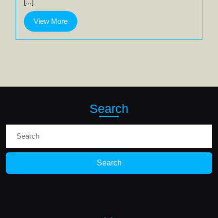
[...]
View
View More
More
Search
Search
for: